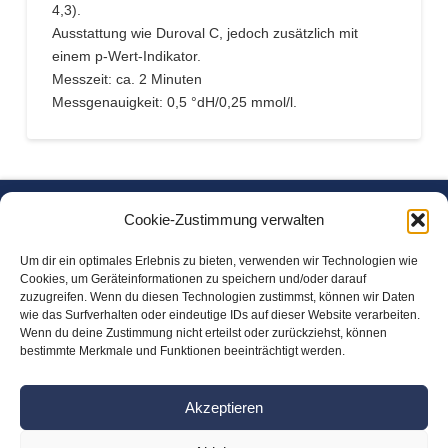
4,3).
Ausstattung wie Duroval C, jedoch zusätzlich mit
einem p-Wert-Indikator.
Messzeit: ca. 2 Minuten
Messgenauigkeit: 0,5 °dH/0,25 mmol/l.
Cookie-Zustimmung verwalten
Freitag Chemische Wasseraufbereitung GmbH
Am Freikamp 17
Um dir ein optimales Erlebnis zu bieten, verwenden wir Technologien wie
D-27793 Wildeshausen
Cookies, um Geräteinformationen zu speichern und/oder darauf
zuzugreifen. Wenn du diesen Technologien zustimmst, können wir Daten
wie das Surfverhalten oder eindeutige IDs auf dieser Website verarbeiten.
unsere Öffnungszeiten:
Wenn du deine Zustimmung nicht erteilst oder zurückziehst, können
bestimmte Merkmale und Funktionen beeinträchtigt werden.
Mo-Do: 08.00 – 16.30 Uhr
Fr: 08.00 – 14.00 Uhr
Akzeptieren
Tel.: 0 44 31 / 9 21 05