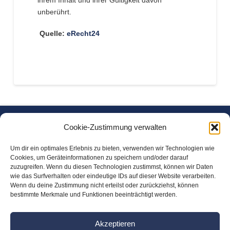
ihrem Inhalt und ihrer Gültigkeit davon
unberührt.
Quelle:
eRecht24
Freitag Chemische Wasseraufbereitung GmbH
Cookie-Zustimmung verwalten
Am Freikamp 17
Um dir ein optimales Erlebnis zu bieten, verwenden wir Technologien wie
D-27793 Wildeshausen
Cookies, um Geräteinformationen zu speichern und/oder darauf
zuzugreifen. Wenn du diesen Technologien zustimmst, können wir Daten
wie das Surfverhalten oder eindeutige IDs auf dieser Website verarbeiten.
unsere Öffnungszeiten:
Wenn du deine Zustimmung nicht erteilst oder zurückziehst, können
bestimmte Merkmale und Funktionen beeinträchtigt werden.
Mo-Do: 08.00 – 16.30 Uhr
Fr: 08.00 – 14.00 Uhr
Akzeptieren